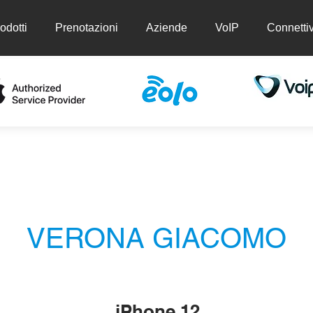
odotti
Prenotazioni
Aziende
VoIP
Connettiv
ti
Prenotazioni
Aziende
VoIP
Conn
VERONA GIACOMO
iPhone 12