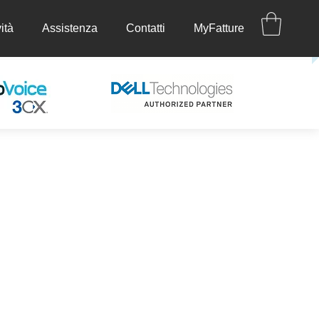
ità
Assistenza
Contatti
MyFatture
ettività
Assistenza
Contatti
MyFatture