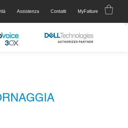
ità
Assistenza
Contatti
MyFatture
ettività
Assistenza
Contatti
MyFatture
ORNAGGIA