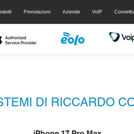
odotti
Prenotazioni
Aziende
VoIP
Connettiv
ti
Prenotazioni
Aziende
VoIP
Conn
STEMI DI RICCARDO C
iPhone 17 Pro Max