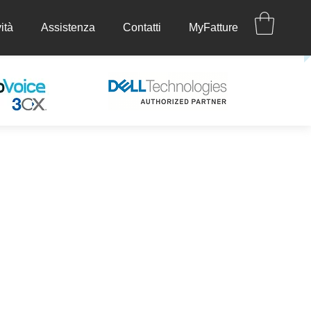
ità
Assistenza
Contatti
MyFatture
ettività
Assistenza
Contatti
MyFatture