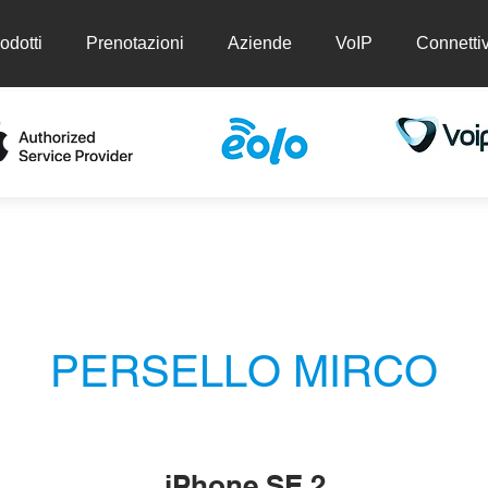
odotti
Prenotazioni
Aziende
VoIP
Connettiv
ti
Prenotazioni
Aziende
VoIP
Conn
PERSELLO MIRCO
iPhone SE 2