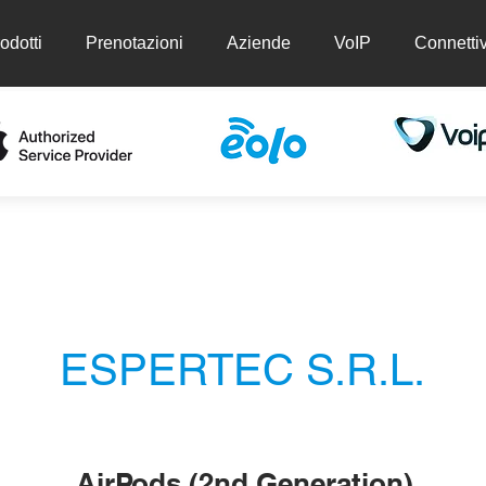
odotti
Prenotazioni
Aziende
VoIP
Connettiv
ti
Prenotazioni
Aziende
VoIP
Conn
ESPERTEC S.R.L.
AirPods (2nd Generation)