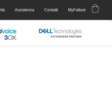
ità
Assistenza
Contatti
MyFatture
ettività
Assistenza
Contatti
MyFatture