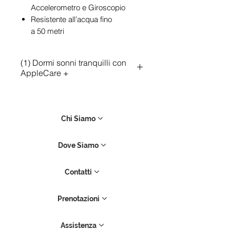
Accelerometro e Giroscopio
Resistente all’acqua fino
a 50 metri
(1) Dormi sonni tranquilli con
AppleCare +
AppleCare+ per Apple Watch
è un prodotto assicurativo che
include copertura hardware
Chi Siamo
aggiuntiva; ti dà diritto anche a
due interventi per danni
Dove Siamo
accidentali ogni 12 mesi,
ciascuno a un costo addizionale
Contatti
di € 65. Non include il furto
o la perdita del dispositivo.
Prenotazioni
Maggiori informazioni
Assistenza