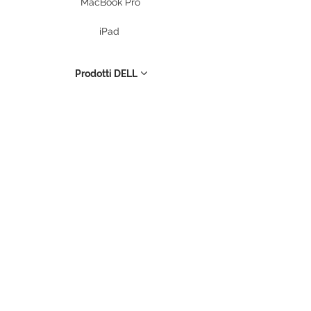
MacBook Pro
iPad
Prodotti DELL
PC Desktop
Workstation
Notebook
Periferiche
Stampanti
Storage
UPS