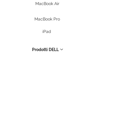
MacBook Air
MacBook Pro
iPad
Prodotti DELL
PC Desktop
Workstation
Notebook
Periferiche
Stampanti