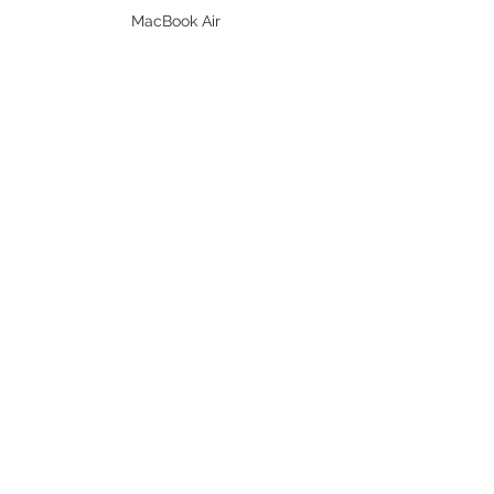
MacBook Air
MacBook Pro
iPad
Prodotti DELL
PC Desktop
Workstation
Notebook
Periferiche
Stampanti