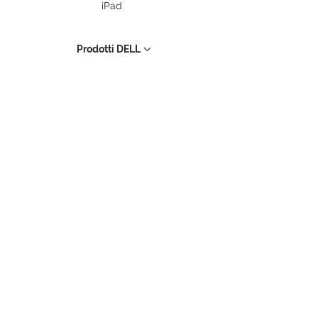
iPad
Prodotti DELL
PC Desktop
Workstation
Notebook
Periferiche
Stampanti
Storage
UPS