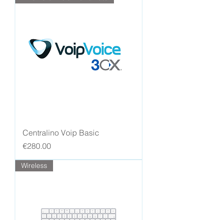
Centralino Voip Basic
Price
€280.00
Wireless