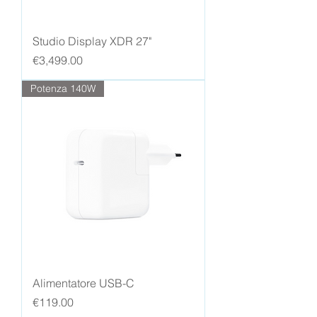
Studio Display XDR 27"
Price
€3,499.00
Potenza 140W
Alimentatore USB-C
Price
€119.00