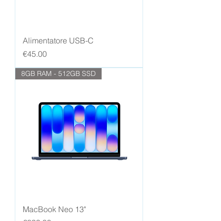
Alimentatore USB-C
Price
€45.00
8GB RAM - 512GB SSD
MacBook Neo 13"