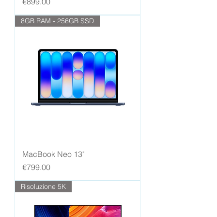
Price
€899.00
8GB RAM - 256GB SSD
MacBook Neo 13"
Price
€799.00
Risoluzione 5K