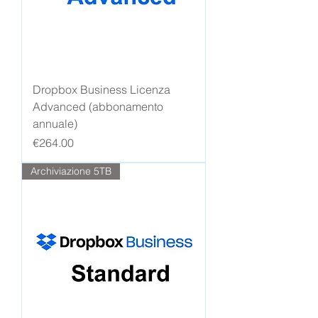
Dropbox Business Licenza
Advanced (abbonamento
annuale)
Price
€264.00
Archiviazione 5TB