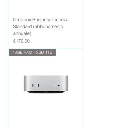
Dropbox Business Licenza
Standard (abbonamento
annuale)
Price
€176.00
48GB RAM - SSD 1TB