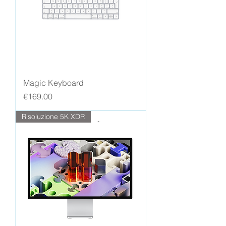
Magic Keyboard
Price
€169.00
Risoluzione 5K XDR