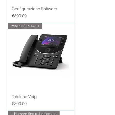
Configurazione Software
Price
€800.00
Yealink SIP-T46U
Telefono Voip
Price
€200.00
1 Numero fino a 4 chiamate