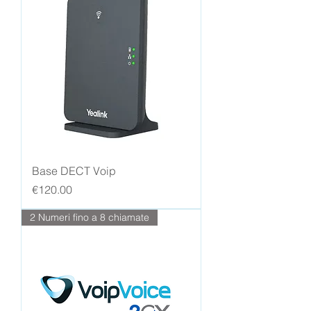
Base DECT Voip
Price
€120.00
2 Numeri fino a 8 chiamate