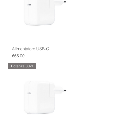
Alimentatore USB-C
Price
€65.00
Potenza 30W