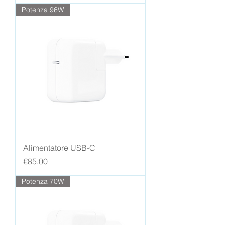
Potenza 96W
Alimentatore USB-C
Price
€85.00
Potenza 70W