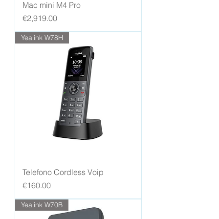
Mac mini M4 Pro
Price
€2,919.00
Yealink W78H
Telefono Cordless Voip
Price
€160.00
Yealink W70B