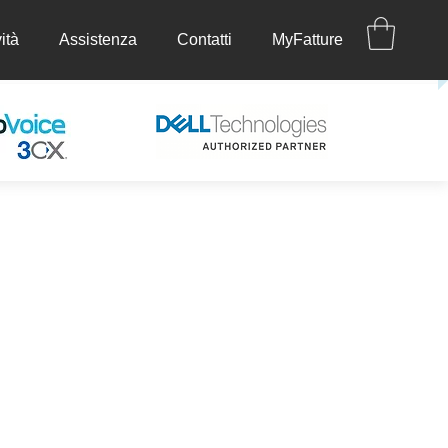
ità
Assistenza
Contatti
MyFatture
ettività
Assistenza
Contatti
MyFatture