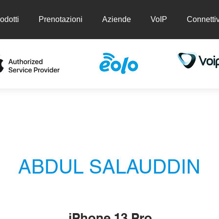
odotti
Prenotazioni
Aziende
VoIP
Connettiv
ti
Prenotazioni
Aziende
VoIP
Conn
ABDUL SALAUDDIN
iPhone 13 Pro