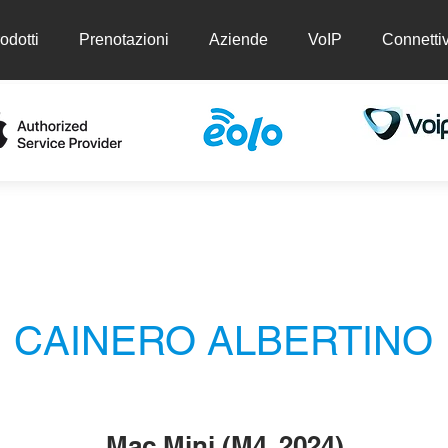
odotti
Prenotazioni
Aziende
VoIP
Connettiv
ti
Prenotazioni
Aziende
VoIP
Conn
CAINERO ALBERTINO
Mac Mini (M4, 2024)