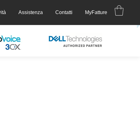
ità
Assistenza
Contatti
MyFatture
ettività
Assistenza
Contatti
MyFatture