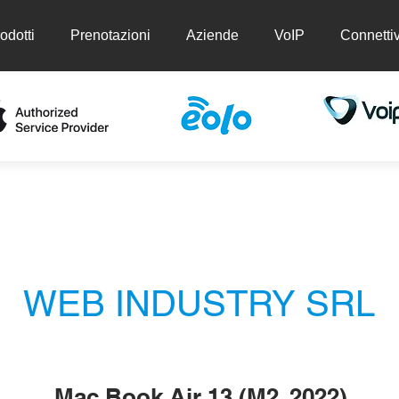
odotti
Prenotazioni
Aziende
VoIP
Connettiv
ti
Prenotazioni
Aziende
VoIP
Conn
WEB INDUSTRY SRL
Mac Book Air 13 (M2, 2022)