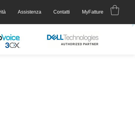
ità
Assistenza
Contatti
MyFatture
ettività
Assistenza
Contatti
MyFatture