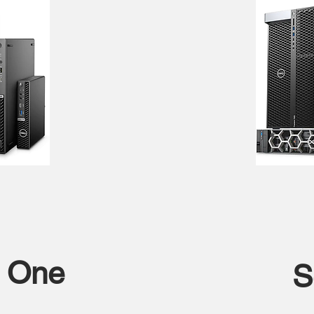
n One
S