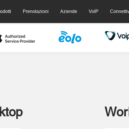
odotti
Prenotazioni
Aziende
VoIP
Connettiv
ti
Prenotazioni
Aziende
VoIP
Conn
ktop
Work