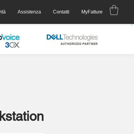
ità
Assistenza
Contatti
MyFatture
ettività
Assistenza
Contatti
MyFatture
station