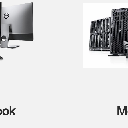
ook
M