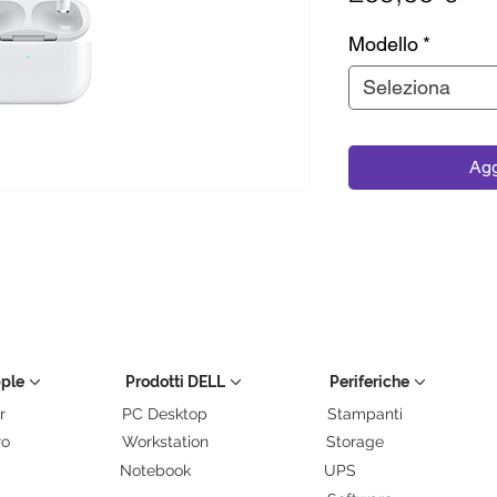
Modello
*
Seleziona
Agg
pple
Prodotti DELL
Periferiche
r
PC Desktop
Stampanti
ro
Workstation
Storage
Notebook
UPS