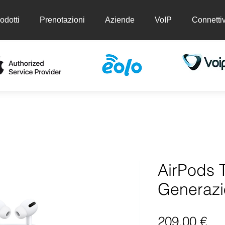
odotti
Prenotazioni
Aziende
VoIP
Connettiv
ti
Prenotazioni
Aziende
VoIP
Conn
AirPods 
Generaz
Pr
209,00 €