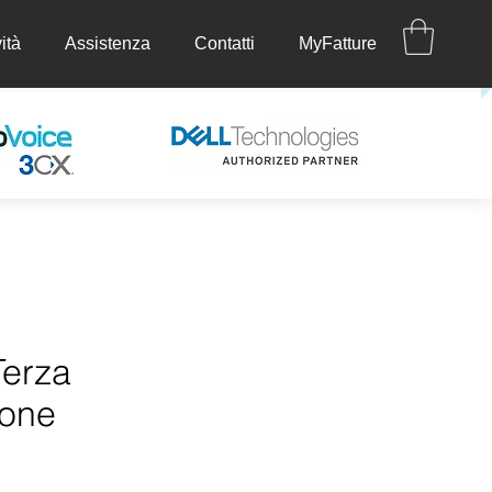
ità
Assistenza
Contatti
MyFatture
ettività
Assistenza
Contatti
MyFatture
Terza
ione
ezzo