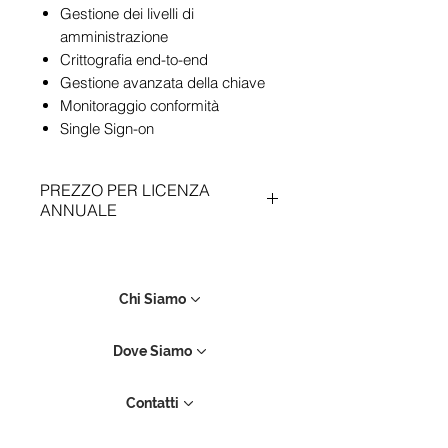
Gestione dei livelli di
amministrazione
Crittografia end-to-end
Gestione avanzata della chiave
Monitoraggio conformità
Single Sign-on
PREZZO PER LICENZA
ANNUALE
Archivia e proteggi i tuoi file
A partire da 5 TB di spazio di
archiviazione e backup, con
Chi Siamo
funzionalità di sicurezza come il
recupero dei file, protezione con
Dove Siamo
password, applicazione della
filigrana e cronologia dei
Contatti
visualizzatori.
Condividi i tuoi contenuti