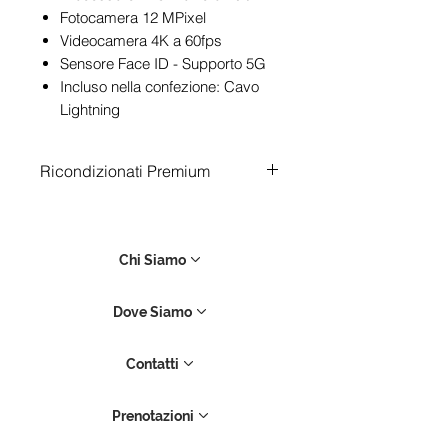
Fotocamera 12 MPixel
Videocamera 4K a 60fps
Sensore Face ID - Supporto 5G
Incluso nella confezione: Cavo
Lightning
Ricondizionati Premium
Tutti i dispositivi sono testati con
software diagnostici ufficiali e
garantiti 12 mesi. I nostri iPhone
Chi Siamo
Used mantengono tutti i
componenti originali interni,
Dove Siamo
senza sostituzioni non ufficiali,
assicurando così un’esperienza
Contatti
utente pari al nuovo. Ogni
dispositivo è sottoposto a rigorosi
Prenotazioni
controlli tecnici per verificarne