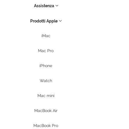
funzionalità, batteria e integrità
Assistenza
del sistema. Perfetti per chi cerca
il risparmio senza rinunciare alla
qualità.
Prodotti Apple
iMac
Mac Pro
iPhone
Watch
Mac mini
MacBook Air
MacBook Pro