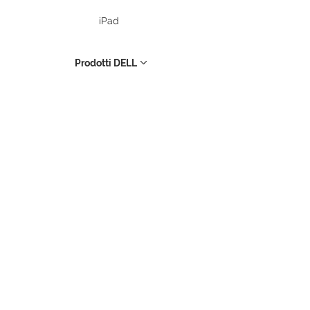
iPad
Prodotti DELL
PC Desktop
Workstation
Notebook
Periferiche
Stampanti
Storage
UPS