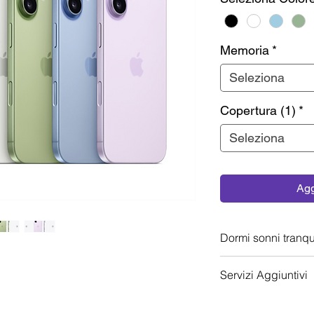
Memoria
*
Seleziona
Copertura (1)
*
Seleziona
Agg
Dormi sonni tranqu
AppleCare+ per iP
Servizi Aggiuntivi
assicurativo che i
qualificata e coper
Permuta iPhone U