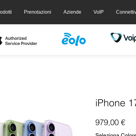
odotti
Prenotazioni
Aziende
VoIP
Connettiv
ti
Prenotazioni
Aziende
VoIP
Conn
iPhone 1
Pr
979,00 €
Seleziona Color