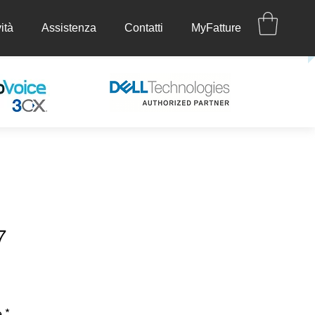
ità
Assistenza
Contatti
MyFatture
ettività
Assistenza
Contatti
MyFatture
7
ezzo
e
*