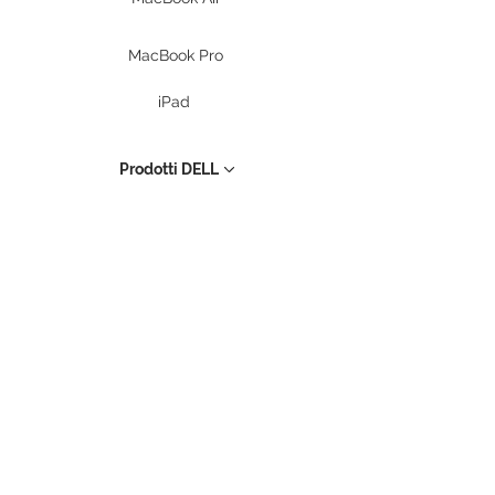
MacBook Pro
iPad
Prodotti DELL
PC Desktop
Workstation
Notebook
Periferiche
Stampanti
Storage