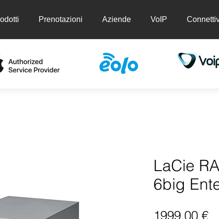
odotti
Prenotazioni
Aziende
VoIP
Connettiv
ti
Prenotazioni
Aziende
VoIP
Conn
LaCie RA
6big Ent
P
1999,00 €