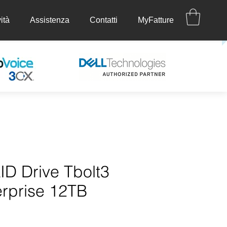
ità
Assistenza
Contatti
MyFatture
ettività
Assistenza
Contatti
MyFatture
ID Drive Tbolt3
erprise 12TB
rezzo