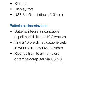
Ricarica
DisplayPort
USB 3.1 Gen 1 (fino a 5 Gbps)
Batteria e alimentazione
Batteria integrata ricaricabile
ai polimeri di litio da 19,3 wattora
Fino a 10 ore di navigazione web
in Wi‑Fi o di riproduzione video
Ricarica tramite alimentatore
o tramite computer via USB‑C
Fino a 9 ore di navigazione web
su rete dati cellulare
(1) Dormi sonni tranquilli con
AppleCare +
AppleCare+ per iPad è un
prodotto assicurativo che include