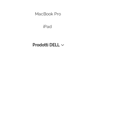
MacBook Pro
iPad
Prodotti DELL
PC Desktop
Workstation
Notebook
Periferiche
Stampanti
Storage