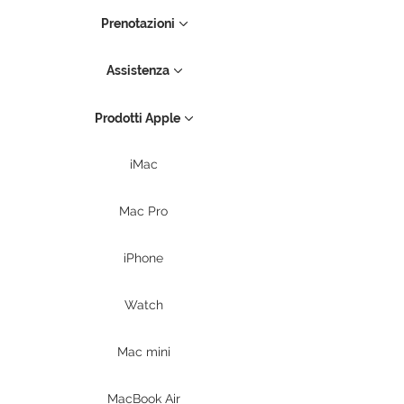
anticipo da versare alla
Prenotazioni
consegna pari al costo del
servizio (variabile in base alla
Assistenza
durata e all'importo) salvo
approvazione).
Prodotti Apple
iMac
Mac Pro
iPhone
Watch
Mac mini
MacBook Air