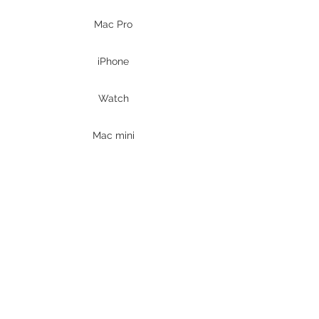
Mac Pro
iPhone
Watch
Mac mini
MacBook Air
MacBook Pro
iPad
Prodotti DELL
PC Desktop