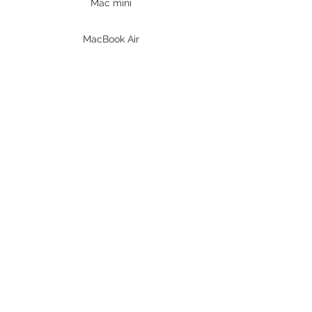
Mac mini
MacBook Air
MacBook Pro
iPad
Prodotti DELL
PC Desktop
Workstation
Notebook
Periferiche
Stampanti