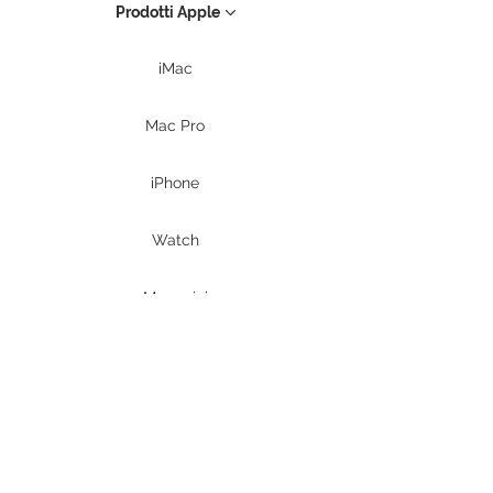
Prodotti Apple
iMac
Mac Pro
iPhone
Watch
Mac mini
MacBook Air
MacBook Pro
iPad