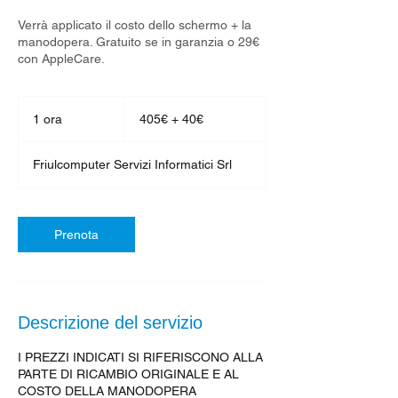
Verrà applicato il costo dello schermo + la
manodopera. Gratuito se in garanzia o 29€
con AppleCare.
405€
+
1 ora
1
405€ + 40€
40€
o
r
Friulcomputer Servizi Informatici Srl
Prenota
Descrizione del servizio
I PREZZI INDICATI SI RIFERISCONO ALLA
PARTE DI RICAMBIO ORIGINALE E AL
COSTO DELLA MANODOPERA