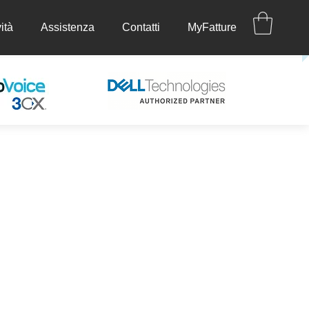
ità
Assistenza
Contatti
MyFatture
ettività
Assistenza
Contatti
MyFatture