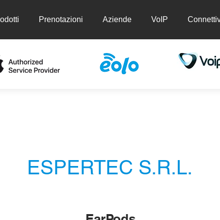
odotti
Prenotazioni
Aziende
VoIP
Connettiv
ti
Prenotazioni
Aziende
VoIP
Conn
ESPERTEC S.R.L.
EarPods