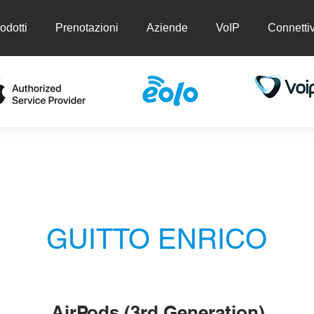
odotti
Prenotazioni
Aziende
VoIP
Connettiv
ti
Prenotazioni
Aziende
VoIP
Conn
GUITTO ENRICO
AirPods (3rd Generation)