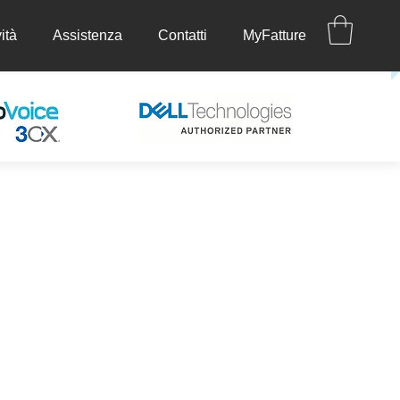
ità
Assistenza
Contatti
MyFatture
ettività
Assistenza
Contatti
MyFatture