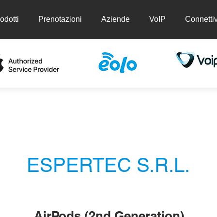
odotti
Prenotazioni
Aziende
VoIP
Connettiv
ti
Prenotazioni
Aziende
VoIP
Conn
ESPERTEC S.R.L.
AirPods (2nd Generation)