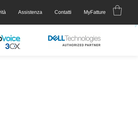
ità
Assistenza
Contatti
MyFatture
ettività
Assistenza
Contatti
MyFatture