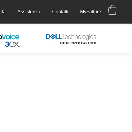
ità
Assistenza
Contatti
MyFatture
ettività
Assistenza
Contatti
MyFatture