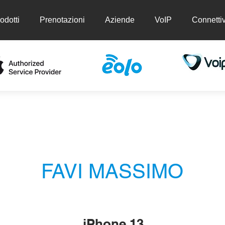
odotti
Prenotazioni
Aziende
VoIP
Connettiv
ti
Prenotazioni
Aziende
VoIP
Conn
FAVI MASSIMO
iPhone 13