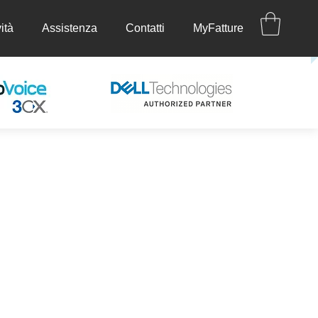
ità
Assistenza
Contatti
MyFatture
ettività
Assistenza
Contatti
MyFatture